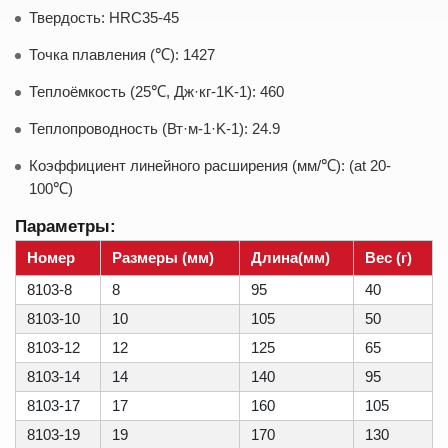
Твердость: HRC35-45
Точка плавления (℃): 1427
Теплоёмкость (25℃, Дж·кг-1K-1): 460
Теплопроводность (Вт·м-1·K-1): 24.9
Коэффициент линейного расширения (мм/℃): (at 20-
100℃)
Параметры:
Номер
Размеры (мм)
Длина(мм)
Вес (г)
8103-8
8
95
40
8103-10
10
105
50
8103-12
12
125
65
8103-14
14
140
95
8103-17
17
160
105
8103-19
19
170
130