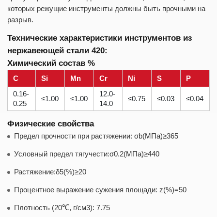
которых режущие инструменты должны быть прочными на
разрыв.
Технические характеристики инструментов из
нержавеющей стали 420:
Химический состав %
C
Si
Mn
Cr
Ni
S
P
0.16-
12.0-
≤1.00
≤1.00
≤0.75
≤0.03
≤0.04
0.25
14.0
Физические свойства
Предел прочности при растяжении: σb(MПa)≥365
Условный предел тягучести:σ0.2(MПa)≥440
Растяжение:δ5(%)≥20
Процентное выражение сужения площади: z(%)=50
Плотность (20℃, г/cм3): 7.75