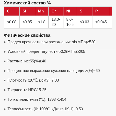
Химический состав %
C
Si
Mn
Cr
Ni
S
P
N
18.0-
8.0-
≤0.08
≤0.85
≤1.8
≤0.03
≤0.045
≤
20
10.5
Физические свойства
Предел прочности при растяжении: σb(MПa)≥520
Условный предел тягучести:σ0.2(MПa)≥205
Растяжение:δ5(%)≥40
Процентное выражение сужения площади: z(%)=60
Плотность (20℃, г/cм3): 7.93
Твердость: HRC15-25
Точка плавления (℃): 1398~1454
Теплоёмкость (0~100℃, кДж·кг-1K-1): 0.50