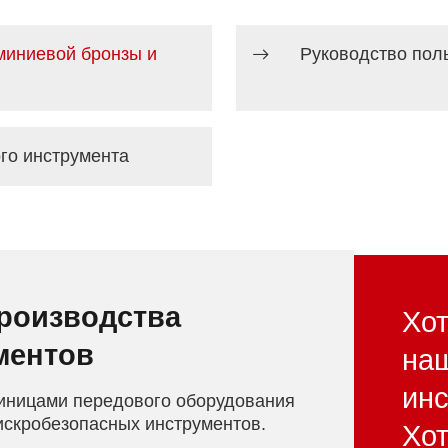
миниевой бронзы и
Руководство пол
го инструмента
производства
Хот
ментов
на
ин
иницами передового оборудования
искробезопасных инструментов.
Хот