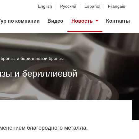
English
Русский
Español
Français
Тур по компании
Видео
Новость
Контакты
 бронзы и бериллиевой бронзы
нзы и бериллиевой
именением благородного металла.