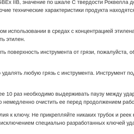
BEx IIB, значение по шкале С твердости Роквелла д
Прочие технические характеристики продукта находят
м использовании в средах с концентрацией этилена 
ть этилен.
ь поверхность инструмента от грязи, пожалуйста, об
 удалять любую грязь с инструмента. Инструмент п
ее 10 раз необходимо выдерживать паузу между уда
мо немедленно очистить ее перед продолжением раб
я к ключу. Не прикрепляйте никаких трубок и реек 
а исключением специально разработанных ключей уд