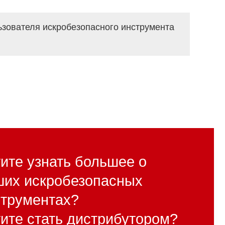
ьзователя искробезопасного инструмента
ите узнать большее о
ших искробезопасных
струментах?
ите стать дистрибутором?