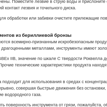
ены. Поместите лезвие в струю воды и прислоните е
й контакт лезвия и точильного диска.
ля обработки или забивки очистите прилежащие пове
ментов из бериллиевой бронзы
яются всемирно-признанным искробезопасным проду
 драгоценными металлами, инструменты имеют золот
BEx IIB, значение по шкале С твердости Роквелла д
. Прочие технические характеристики продукта нахо
 подходит для использования в средах с концентра
ывно, совершая быстрые движения без остановки, т.
ие водородного газа.
ь поверхность инструмента от грязи, пожалуйста, об