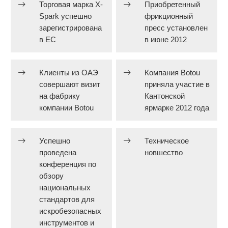
Торговая марка X-
Приобретенный
Spark успешно
фрикционный
зарегистрирована
пресс установлен
в ЕС
в июне 2012
Клиенты из ОАЭ
Компания Botou
совершают визит
приняла участие в
на фабрику
Кантонской
компании Botou
ярмарке 2012 года
Успешно
Техническое
проведена
новшество
конференция по
обзору
национальных
стандартов для
искробезопасных
инструментов и