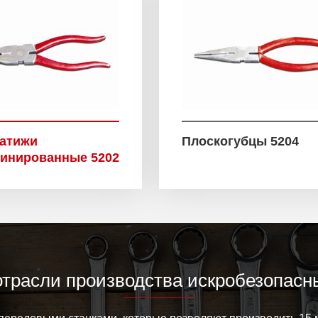
атижи
Плоскогубцы 5204
инированные 5202
отрасли производства искробезопасн