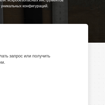
млн. искробезопасных инструментов
0 уникальных конфигураций.
лать запрос или получить
ии.