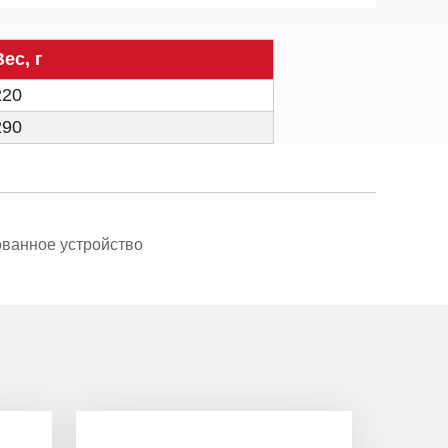
Вес, г
220
290
ованное устройство