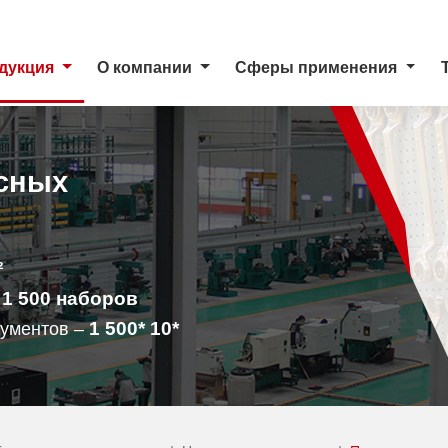
дукция
О компании
Сферы применения
сных
²
1 500
наборов
–
1 500
* 10*
рументов –