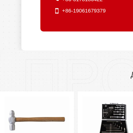
+86-19061679379
ПР