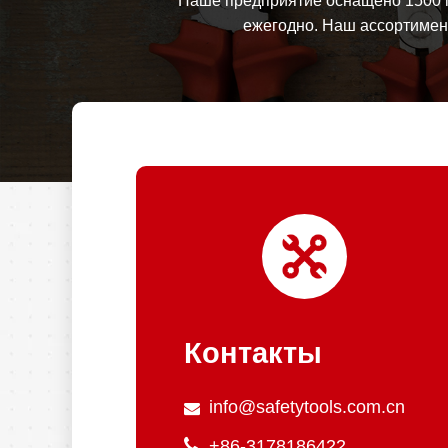
Наше предприятие оснащено 1500 п
ежегодно. Наш ассортимент
Контакты
info@safetytools.com.cn
+86-3178186422