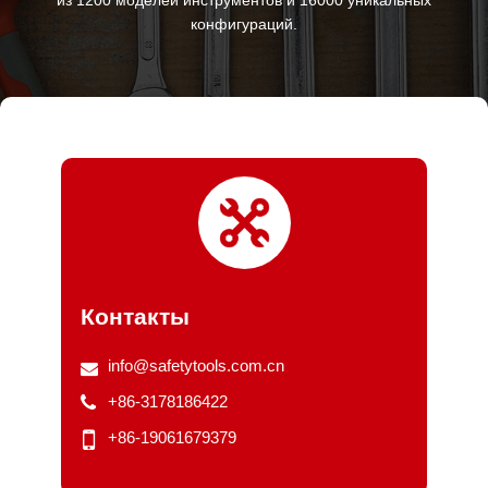
конфигураций.
Контакты
info@safetytools.com.cn
+86-3178186422
+86-19061679379