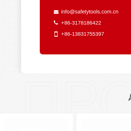
info@safetytools.com.cn
+86-3178186422
+86-13831755397
ПР