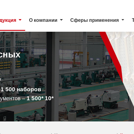
дукция
О компании
Сферы применения
сных
²
1 500
наборов
–
1 500
* 10*
рументов –