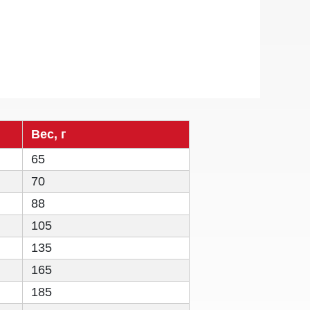
Вес, г
65
70
88
105
135
165
185