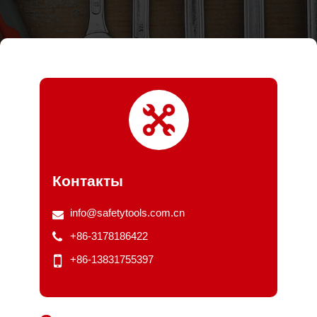
Контакты
info@safetytools.com.cn
+86-3178186422
+86-13831755397