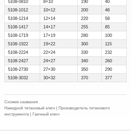
5108-0810
8×10
190
40
5108-1012
10×12
200
48
5108-1214
12×14
220
58
5108-1417
14×17
255
85
5108-1719
17×19
280
100
5108-1922
19×22
300
115
5108-2224
22×24
330
232
5108-2427
24×27
340
260
5108-2730
27×30
350
290
5108-3032
30×32
370
377
Схожие названия
Накидной титановый ключ | Производитель титанового
инструмента | Гаечный ключ