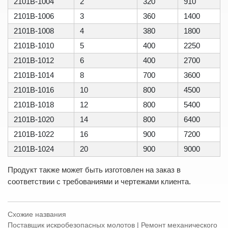
2101B-1004
2
320
910
2101B-1006
3
360
1400
2101B-1008
4
380
1800
2101B-1010
5
400
2250
2101B-1012
6
400
2700
2101B-1014
8
700
3600
2101B-1016
10
800
4500
2101B-1018
12
800
5400
2101B-1020
14
800
6400
2101B-1022
16
900
7200
2101B-1024
20
900
9000
Продукт также может быть изготовлен на заказ в
соответствии с требованиями и чертежами клиента.
Схожие названия
Поставщик искробезопасных молотов | Ремонт механического