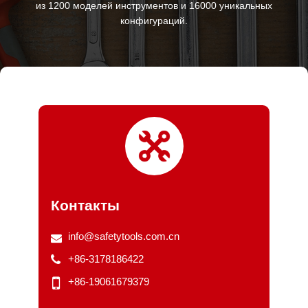
из 1200 моделей инструментов и 16000 уникальных
конфигураций.
Контакты
info@safetytools.com.cn
+86-3178186422
+86-19061679379