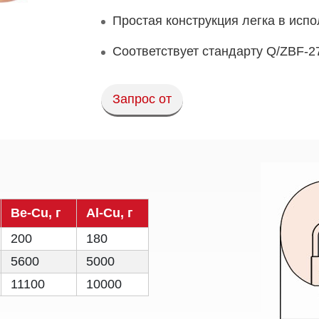
Простая конструкция легка в испо
Соответствует стандарту Q/ZBF-2
Запрос от
Be-Cu, г
Al-Cu, г
200
180
5600
5000
11100
10000