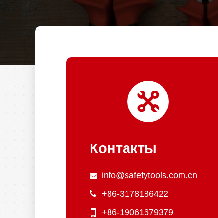
Контакты
info@safetytools.com.cn
+86-3178186422
+86-19061679379