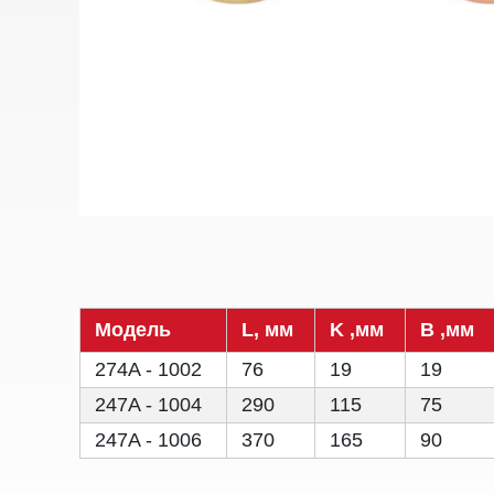
Модель
L, мм
K ,мм
B ,мм
274A - 1002
76
19
19
247A - 1004
290
115
75
247A - 1006
370
165
90