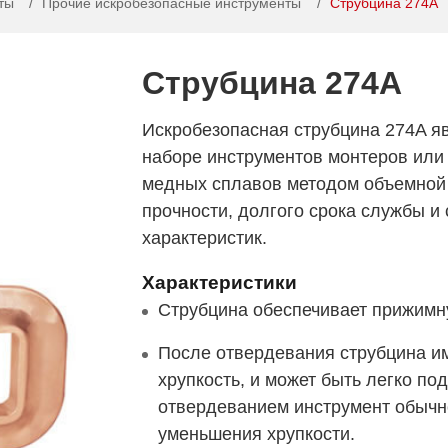
ты
Прочие искробезопасные инструменты
Струбцина 274A
Струбцина 274A
Искробезопасная струбцина 274A я
наборе инструментов монтеров или 
медных сплавов методом объемной
прочности, долгого срока службы и
характеристик.
Характеристики
Струбцина обеспечивает прижимн
После отвердевания струбцина и
хрупкость, и может быть легко п
отвердеванием инструмент обычно
уменьшения хрупкости.