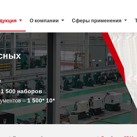
дукция
О компании
Сферы применения
сных
²
1 500
наборов
–
1 500
* 10*
рументов –