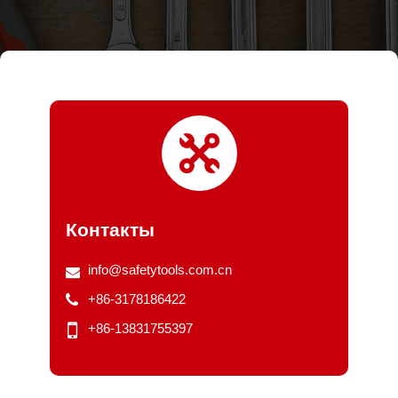
Контакты
info@safetytools.com.cn
+86-3178186422
+86-13831755397