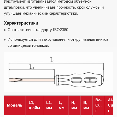
Инструмент изготавливается методом объемной
штамповки, что увеличивает прочность, срок службы и
улучшает механические характеристики.
Характеристики
Соответствие стандарту ISO2380
Используется для закручивания и откручивания винтов
со шлицевой головкой.
Be-
Al-
L1,
L1,
L,
H,
B,
Модель
Cu,
Cu,
дюйм
мм
мм
мм
мм
г
г