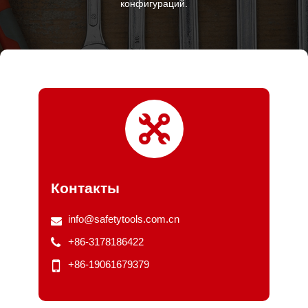
конфигураций.
Контакты
info@safetytools.com.cn
+86-3178186422
+86-19061679379