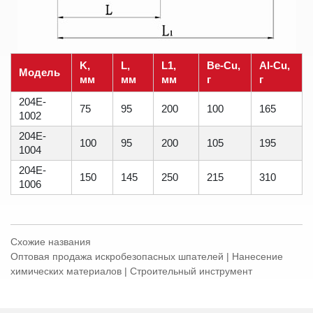
K,
L,
L1,
Be-Cu,
Al-Cu,
Модель
мм
мм
мм
г
г
204E-
75
95
200
100
165
1002
204E-
100
95
200
105
195
1004
204E-
150
145
250
215
310
1006
Схожие названия
Оптовая продажа искробезопасных шпателей | Нанесение
химических материалов | Строительный инструмент