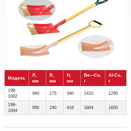
Л,
B,
H,
Be—Cu,
Al-Cu,
Модель
мм
мм
мм
г
г
198-
940
175
340
1410
1290
1002
198-
990
240
418
1804
1650
1004