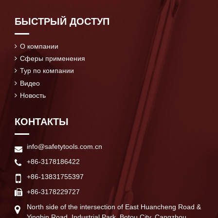
БЫСТРЫЙ ДОСТУП
О компании
Сферы применения
Тур по компании
Видео
Новость
КОНТАКТЫ
info@safetytools.com.cn
+86-3178186422
+86-13831755397
+86-3178229727
North side of the intersection of East Huancheng Road &
Yingbin Road, Industrial Park, Botou City, Cangzhou,