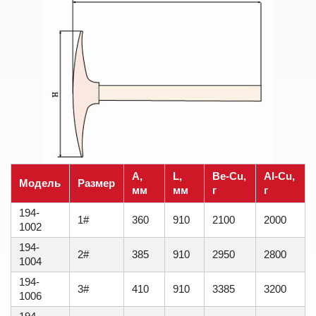
A,
L,
Be-Cu,
Al-Cu,
Модель
Размер
мм
мм
г
г
194-
1#
360
910
2100
2000
1002
194-
2#
385
910
2950
2800
1004
194-
3#
410
910
3385
3200
1006