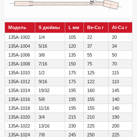
Модель
S дюймы
L мм
Be-Cu г
Al-Cu г
135A-1002
1/4
105
22
20
135A-1004
5/16
120
37
34
135A-1006
3/8
135
55
50
135A-1008
7/16
150
75
70
135A-1010
1/2
175
125
115
135A-1012
9/16
175
122
110
135A-1014
19/32
195
160
145
135A-1016
5/8
195
155
140
135A-1018
11/16
195
155
140
135A-1020
3/4
215
210
190
135A-1022
13/16
230
225
200
135A-1024
7/8
245
250
225