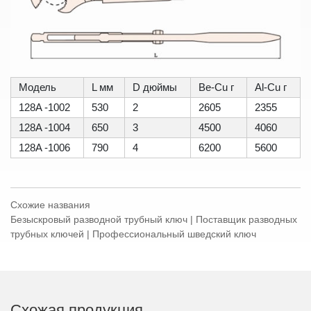
Модель
L мм
D дюймы
Be-Cu г
Al-Cu г
128A -1002
530
2
2605
2355
128A -1004
650
3
4500
4060
128A -1006
790
4
6200
5600
Схожие названия
Безыскровый разводной трубный ключ | Поставщик разводных
трубных ключей | Профессиональный шведский ключ
Схожая продукция