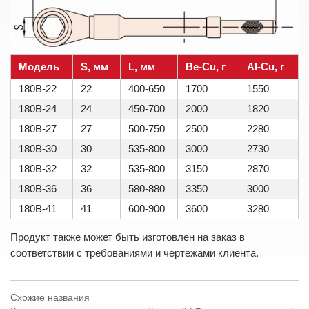
Модель
S, мм
L, мм
Be-Cu, г
Al-Cu, г
180B-22
22
400-650
1700
1550
180B-24
24
450-700
2000
1820
180B-27
27
500-750
2500
2280
180B-30
30
535-800
3000
2730
180B-32
32
535-800
3150
2870
180B-36
36
580-880
3350
3000
180B-41
41
600-900
3600
3280
Продукт также может быть изготовлен на заказ в
соответствии с требованиями и чертежами клиента.
Схожие названия