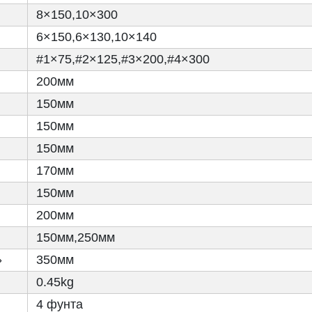
8×150,10×300
6×150,6×130,10×140
#1×75,#2×125,#3×200,#4×300
200мм
150мм
150мм
150мм
170мм
150мм
200мм
150мм,250мм
»
350мм
0.45kg
4 фунта