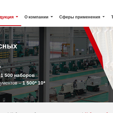
дукция
О компании
Сферы применения
сных
²
1 500
наборов
–
1 500
* 10*
рументов –