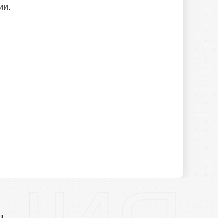
ии.
ы