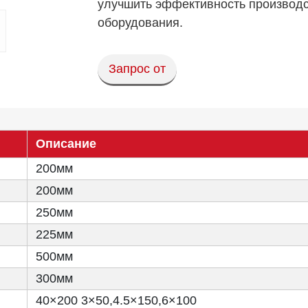
улучшить эффективность производс
оборудования.
Запрос от
Описание
200мм
200мм
250мм
225мм
500мм
300мм
40×200 3×50,4.5×150,6×100